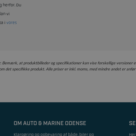
g herfor. Du
an vi
ta i
vores
er. Bemærk, at produktbilleder og specifikationer kan vise forskellige versioner e
m det specifikke produkt. Alle priser er inkl. moms, med mindre andet er anført
OM AUTO & MARINE ODENSE
SE
Klargøring og opbevaring af både, biler og
Her