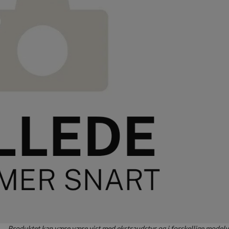
Produktet kan være være vist med ekstraudstyr og i forskellige modelv