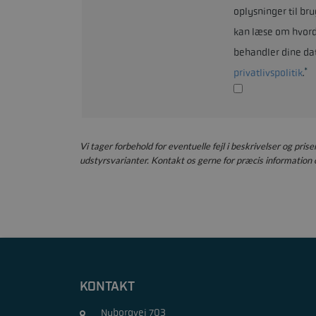
oplysninger til bru
kan læse om hvord
behandler dine da
*
privatlivspolitik
.
Vi tager forbehold for eventuelle fejl i beskrivelser og pris
udstyrsvarianter. Kontakt os gerne for præcis information o
KONTAKT
Nyborgvej 703