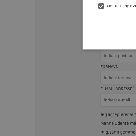
ABSOLUT NØDV
Så kont
POSTNUMMER
FORNAVN
*
E-MAIL ADRESSE
Jeg accepterer at 
Marine Odense må
mig, samt gemme