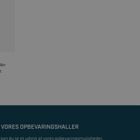
ller
.
 VORES OPBEVARINGSHALLER
 kan du se et udsnit af vores opbevaringsmuligheder.