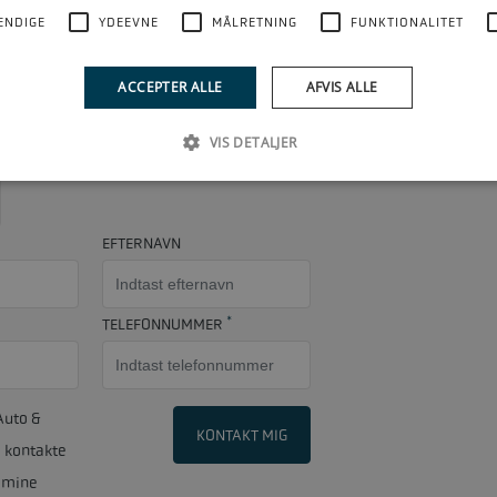
ENDIGE
YDEEVNE
MÅLRETNING
FUNKTIONALITET
Udfyld formularen
ACCEPTER ALLE
AFVIS ALLE
akter vi dig, så hurtigt som muligt
VIS DETALJER
EFTERNAVN
*
TELEFONNUMMER
Auto &
KONTAKT MIG
 kontakte
 mine