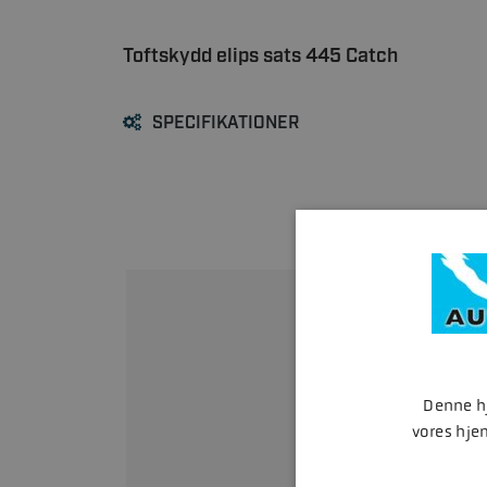
Toftskydd elips sats 445 Catch
SPECIFIKATIONER
Bliv
Rin
Denne hj
Åbningstider: Man - to
vores hje