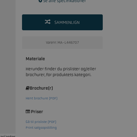
Se alle specifikationer
SAMMENLIGN
Varenr: MA-L446707
Materiale
Herunder finder du prislister og/eller
brochurer, for produktets kategori.
Brochure(r)
Hent brochure (PDF)
Priser
Gå til prisliste (PDF)
Print salgsopstilling
arianter.