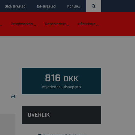
Bådværksted
Bilværksted
Kontakt
Brugtmarked
Reservedele
Bådudstyr
816
DKK
Vejledende udsalgspris
OVERLIK