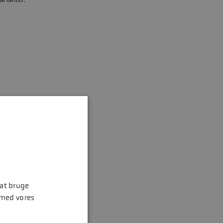
 at bruge
 med vores