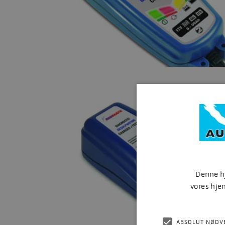
Denne hj
vores hje
ABSOLUT NØDV