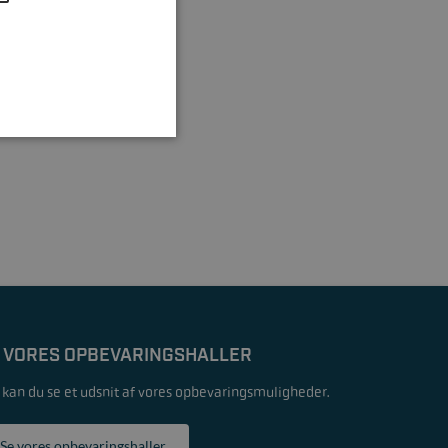
 VORES OPBEVARINGSHALLER
 kan du se et udsnit af vores opbevaringsmuligheder.
Se vores opbevaringshaller