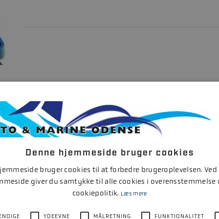
OPTIMA 5 BATTERILADER
MODEL
MÆRKE
5
OPTIMATE
Denne hjemmeside bruger cookies
emmeside bruger cookies til at forbedre brugeroplevelsen. Ved
mmeside giver du samtykke til alle cookies i overensstemmelse
cookiepolitik.
Læs mere
ENDIGE
YDEEVNE
MÅLRETNING
FUNKTIONALITET