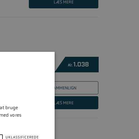
LÆS MERE
1.038
Kr.
SAMMENLIGN
LÆS MERE
 at bruge
 med vores
UKLASSIFICEREDE