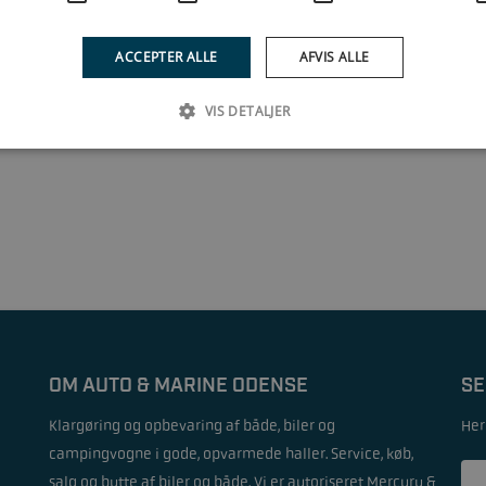
ACCEPTER ALLE
AFVIS ALLE
1
VIS DETALJER
OM AUTO & MARINE ODENSE
SE
Klargøring og opbevaring af både, biler og
Her
campingvogne i gode, opvarmede haller. Service, køb,
salg og bytte af biler og både. Vi er autoriseret Mercury &