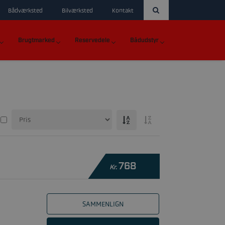
Bådværksted
Bilværksted
Kontakt
Brugtmarked
Reservedele
Bådudstyr
768
Kr.
SAMMENLIGN