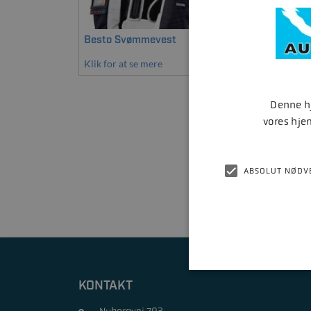
Besto Svømmevest
Mercu
Klik for at se mere
Klik fo
Denne hj
vores hje
ABSOLUT NØDV
KONTAKT