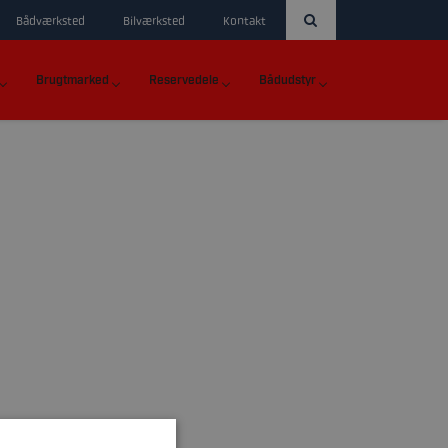
Bådværksted
Bilværksted
Kontakt
Brugtmarked
Reservedele
Bådudstyr