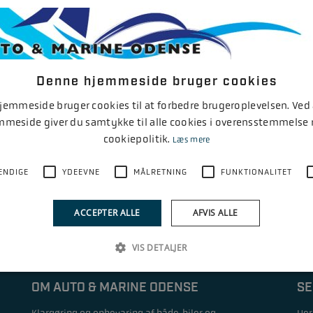
ry redningsvest
r at se mere
Denne hjemmeside bruger cookies
emmeside bruger cookies til at forbedre brugeroplevelsen. Ved
mmeside giver du samtykke til alle cookies i overensstemmelse
cookiepolitik.
Læs mere
ENDIGE
YDEEVNE
MÅLRETNING
FUNKTIONALITET
ACCEPTER ALLE
AFVIS ALLE
VIS DETALJER
OM AUTO & MARINE ODENSE
SE