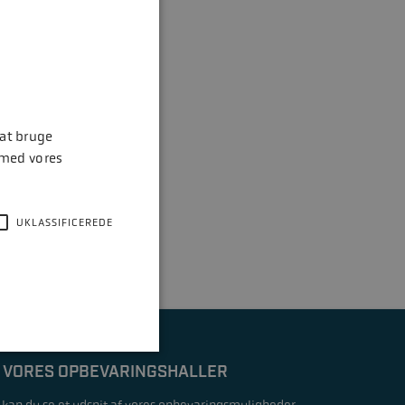
 at bruge
 med vores
UKLASSIFICEREDE
 VORES OPBEVARINGSHALLER