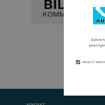
Denne hj
vores hje
ABSOLUT NØDV