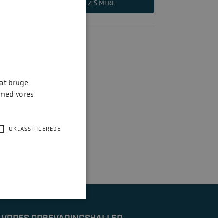
LÆS MERE
 at bruge
 med vores
UKLASSIFICEREDE