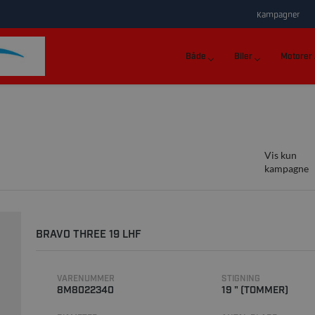
Kampagner
Både
Biler
Motorer
Vis kun
kampagne
BRAVO THREE 19 LHF
VARENUMMER
STIGNING
8M8022340
19 " (TOMMER)