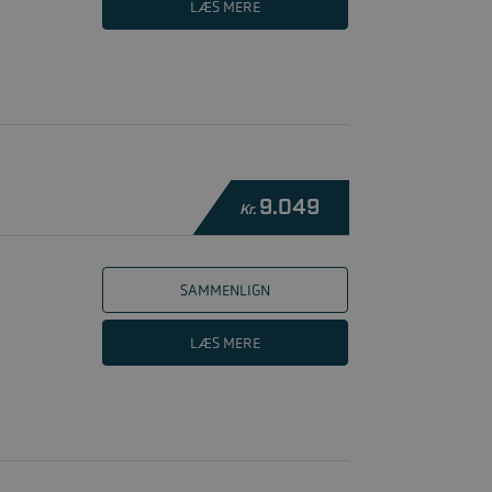
LÆS MERE
9.049
Kr.
SAMMENLIGN
LÆS MERE