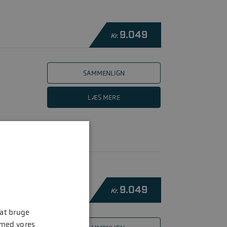
9.049
Kr.
SAMMENLIGN
LÆS MERE
9.049
Kr.
 at bruge
 med vores