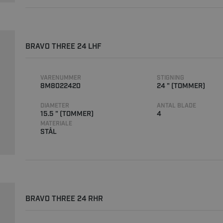
BRAVO THREE 24 LHF
VARENUMMER
STIGNING
8M8022420
24 " (TOMMER)
DIAMETER
ANTAL BLADE
15.5 " (TOMMER)
4
MATERIALE
STÅL
BRAVO THREE 24 RHR