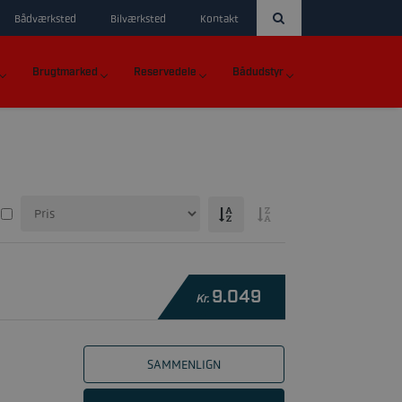
Bådværksted
Bilværksted
Kontakt
Brugtmarked
Reservedele
Bådudstyr
9.049
Kr.
SAMMENLIGN