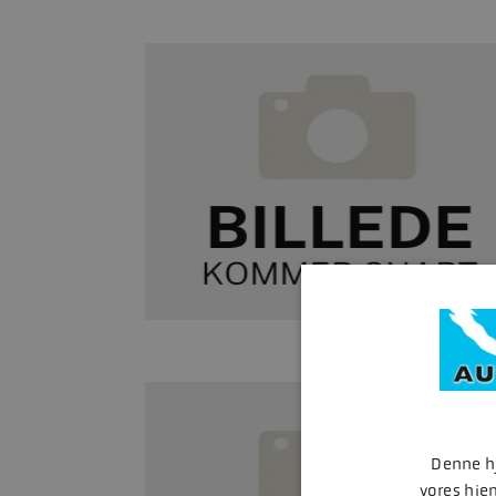
Denne hj
vores hje