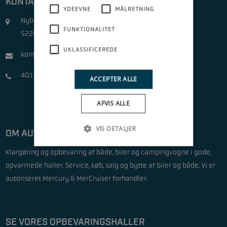
KONTAKT
YDEEVNE
MÅLRETNING
Nyborgvej 703
FUNKTIONALITET
5220 Odense SØ
UKLASSIFICEREDE
kontakt@automarine.dk
40162244
ACCEPTER ALLE
AFVIS ALLE
VIS DETALJER
OM AUTO & MARINE ODENSE
Klargøring og opbevaring af både, biler og campingvogne i gode,
opvarmede haller. Service, køb, salg og bytte af biler og både. Vi er
autoriseret Mercury & MerCruiser forhandler.
SE VORES OPBEVARINGSHALLER