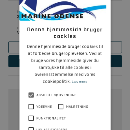
350MAG MPI -..
HK
CYLINDERVOLUMEN
300 HK
5700
CYLINDRE
Denne hjemmeside bruger
V8
cookies
Denne hjemmeside bruger cookies til
SAMMENLIGN
at forbedre brugeroplevelsen. Ved at
bruge vores hjemmeside giver du
LÆS MERE
samtykke til alle cookies i
overensstemmelse med vores
cookiepolitik.
Læs mere
ABSOLUT NØDVENDIGE
YDEEVNE
MÅLRETNING
FUNKTIONALITET
UKLASSIFICEREDE