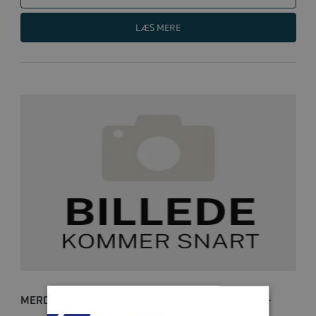
LÆS MERE
MERCRUISER CRATE-SERIE MOTOR 5.7L - 300HK -