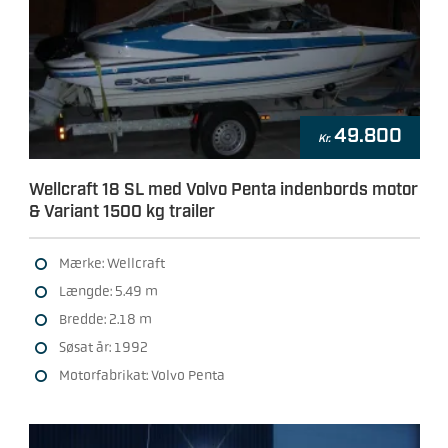
49.800
Kr.
Wellcraft 18 SL med Volvo Penta indenbords motor
& Variant 1500 kg trailer
Mærke: Wellcraft
Længde: 5.49 m
Bredde: 2.18 m
Søsat år: 1992
Motorfabrikat: Volvo Penta