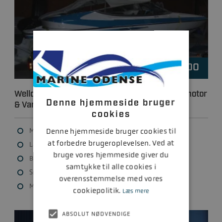
49.800
Kr.
Wellcraft 18 SL med Volvo Penta indenbords motor
Denne hjemmeside bruger
& Variant 1500 kg trailer
cookies
Mærke: Wellcraft
Denne hjemmeside bruger cookies til
at forbedre brugeroplevelsen. Ved at
Længde: 5.49 m
bruge vores hjemmeside giver du
Bredde: 2.18 m
samtykke til alle cookies i
Søsat år: 1992
overensstemmelse med vores
Motorfabrikat: Volvo Penta
cookiepolitik.
Læs mere
ABSOLUT NØDVENDIGE