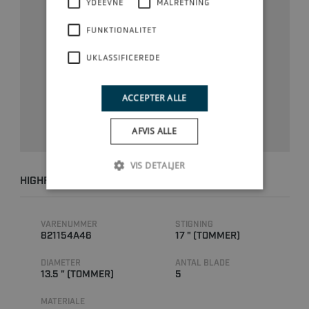
YDEEVNE
MÅLRETNING
FUNKTIONALITET
UKLASSIFICEREDE
ACCEPTER ALLE
AFVIS ALLE
VIS DETALJER
HIGHFIVE 13.5 X 17 RH
VARENUMMER
STIGNING
821154A46
17 " (TOMMER)
DIAMETER
ANTAL BLADE
13.5 " (TOMMER)
5
MATERIALE