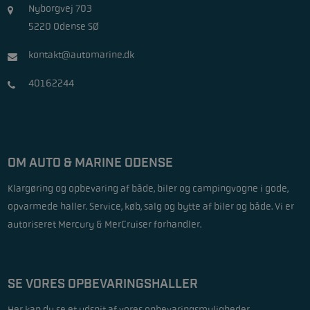
Nyborgvej 703
5220 Odense SØ
kontakt@automarine.dk
40162244
OM AUTO & MARINE ODENSE
Klargøring og opbevaring af både, biler og campingvogne i gode,
opvarmede haller. Service, køb, salg og bytte af biler og både. Vi er
autoriseret Mercury & MerCruiser forhandler.
SE VORES OPBEVARINGSHALLER
Her kan du se et udsnit af vores opbevaringsmuligheder.