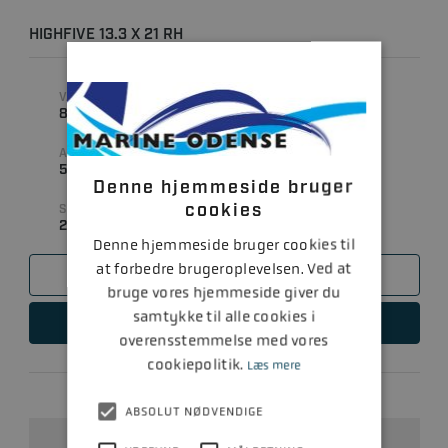
HIGHFIVE 13.3 X 21 RH
VARENUMMER
DIAMETER
815760A46
13.25 " (TOMMER)
ANTAL BLADE
MATERIALE
5
RUSTFRI
Denne hjemmeside bruger
cookies
STIGNING
21
Denne hjemmeside bruger cookies til
at forbedre brugeroplevelsen. Ved at
SAMMENLIGN
bruge vores hjemmeside giver du
samtykke til alle cookies i
LÆS MERE
overensstemmelse med vores
cookiepolitik.
Læs mere
ABSOLUT NØDVENDIGE