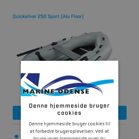
Quicksilver 250 Sport (Alu Floor)
Denne hjemmeside bruger
10.405
cookies
DKK
Denne hjemmeside bruger cookies til
at forbedre brugeroplevelsen. Ved at
Bredde: 1.52 m
bruge vores hjemmeside giver du