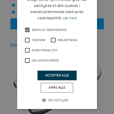
Længde: 2.49 m
samtykke til alle cookies i
overensstemmelse med vores
Max motor: 8 HK
cookiepolitik.
Læs mere
Læs mere
ABSOLUT NØDVENDIGE
YDEEVNE
MÅLRETNING
Quicksilver 300 Air Deck
FUNKTIONALITET
UKLASSIFICEREDE
ACCEPTER ALLE
AFVIS ALLE
VIS DETALJER