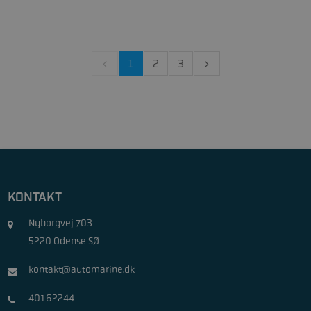
1
2
3
KONTAKT
Nyborgvej 703
5220 Odense SØ
kontakt@automarine.dk
40162244