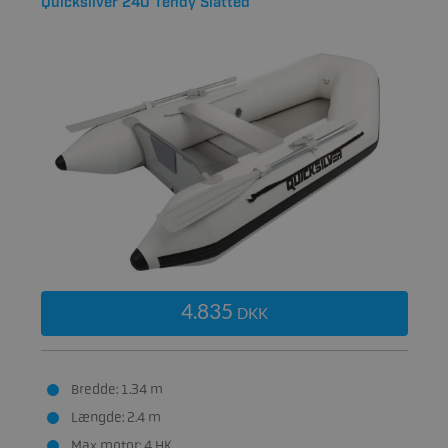
Quicksilver 240 Tendy Slatted
4.835
DKK
Bredde: 1.34 m
Længde: 2.4 m
Max motor: 4 HK