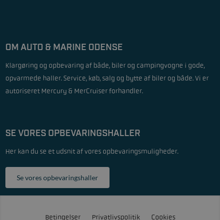
OM AUTO & MARINE ODENSE
Klargøring og opbevaring af både, biler og campingvogne i gode,
opvarmede haller. Service, køb, salg og bytte af biler og både. Vi er
autoriseret Mercury & MerCruiser forhandler.
SE VORES OPBEVARINGSHALLER
Her kan du se et udsnit af vores opbevaringsmuligheder.
Se vores opbevaringshaller
Betingelser
Privatlivspolitik
Cookies