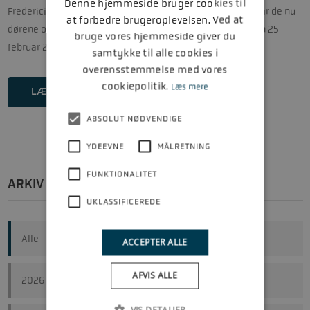
Denne hjemmeside bruger cookies til
Fredericia i 2021 blev annulleret grundet Corona. Derfor slår de nu
at forbedre brugeroplevelsen. Ved at
dørene op til deres helt eget, store, virtuelle BOATSHOW den 25
bruge vores hjemmeside giver du
februar 2021 kl. 10:00.
samtykke til alle cookies i
overensstemmelse med vores
cookiepolitik.
Læs mere
LÆS MERE
ABSOLUT NØDVENDIGE
YDEEVNE
MÅLRETNING
FUNKTIONALITET
ARKIV
UKLASSIFICEREDE
Alle
ACCEPTER ALLE
AFVIS ALLE
2026
VIS DETALJER