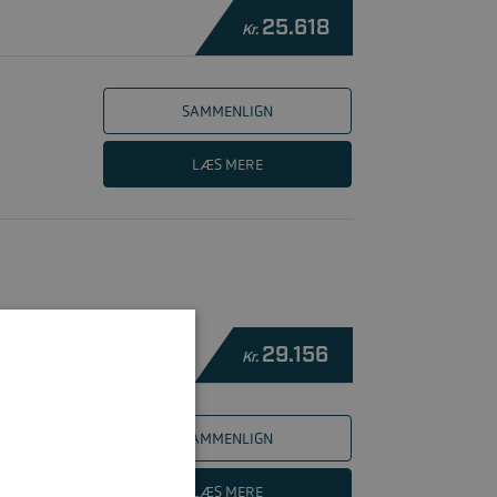
25.618
Kr.
SAMMENLIGN
LÆS MERE
29.156
Kr.
SAMMENLIGN
LÆS MERE