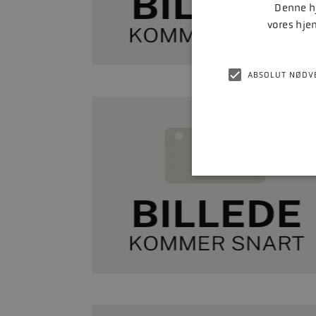
Denne hj
vores hje
ABSOLUT NØDV