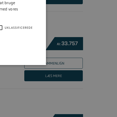
 at bruge
 med vores
UKLASSIFICEREDE
33.757
Kr.
SAMMENLIGN
LÆS MERE