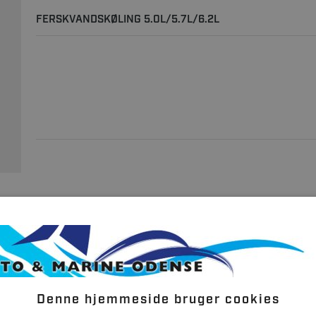
FERSKVANDSKØLING 5.0L/5.7L/6.2L
FERSKVANDSKØLING 7.4L/8.2L
Denne hjemmeside bruger cookies