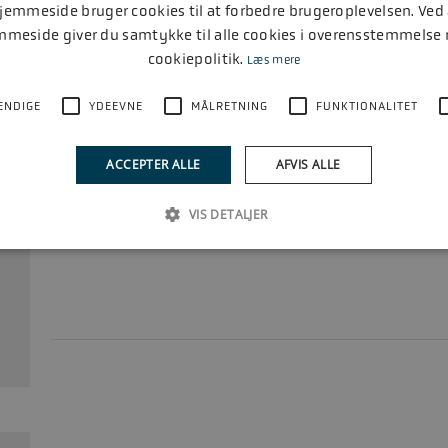
emmeside bruger cookies til at forbedre brugeroplevelsen. Ved
mmeside giver du samtykke til alle cookies i overensstemmelse
cookiepolitik.
Læs mere
ENDIGE
YDEEVNE
MÅLRETNING
FUNKTIONALITET
ACCEPTER ALLE
AFVIS ALLE
FERSKVANDSKØLING 2.5L/3.0L
VIS DETALJER