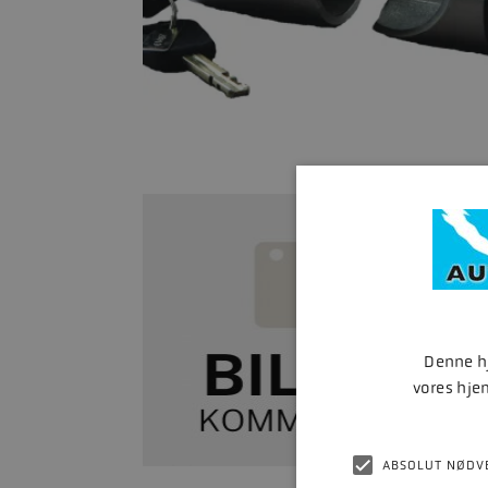
Denne hj
vores hje
ABSOLUT NØDV