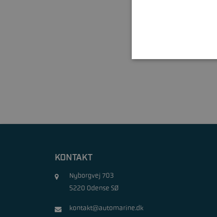
KONTAKT
Nyborgvej 703
5220 Odense SØ
kontakt@automarine.dk