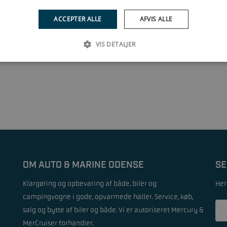
ACCEPTER ALLE
AFVIS ALLE
1
VIS DETALJER
OM AUTO & MARINE ODENSE
SE
Klargøring og opbevaring af både, biler og
Her
campingvogne i gode, opvarmede haller. Service, køb,
salg og bytte af biler og både. Vi er autoriseret Mercury &
MerCruiser forhandler.