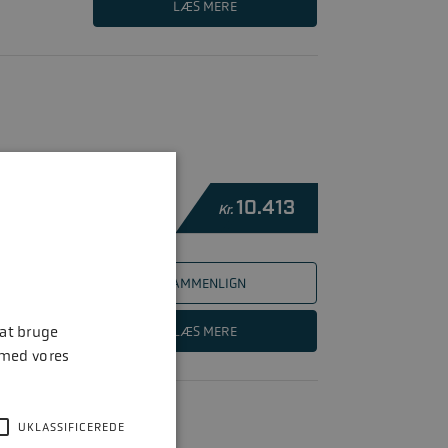
LÆS MERE
10.413
Kr.
SAMMENLIGN
LÆS MERE
 at bruge
 med vores
UKLASSIFICEREDE