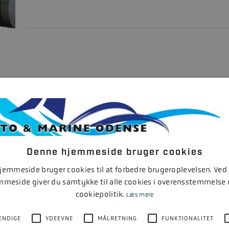
HYDRAULISK STYRING OP TIL 115HK
FABRIKAT
0
Denne hjemmeside bruger cookies
emmeside bruger cookies til at forbedre brugeroplevelsen. Ved
mmeside giver du samtykke til alle cookies i overensstemmelse
cookiepolitik.
Læs mere
ENDIGE
YDEEVNE
MÅLRETNING
FUNKTIONALITET