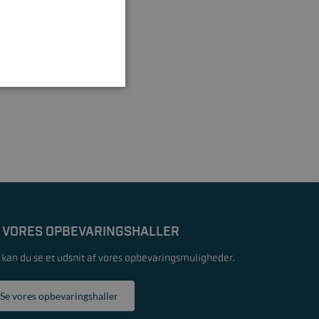
 VORES OPBEVARINGSHALLER
 kan du se et udsnit af vores opbevaringsmuligheder.
Se vores opbevaringshaller