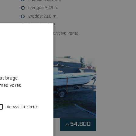
Længde: 5.49 m
Bredde: 2.18 m
Søsat år: 1992
Motorfabrikat: Volvo Penta
 at bruge
 med vores
UKLASSIFICEREDE
NEPRIS
000
54.800
Kr.