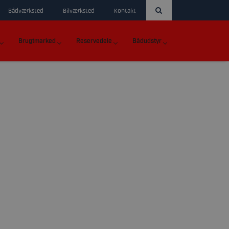
Bådværksted
Bilværksted
Kontakt
Brugtmarked
Reservedele
Bådudstyr