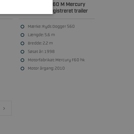
Ryds Dogger 560 M Mercury
F60 hk & indregistreret trailer
Mærke: Ryds Dogger 560
Længde: 5.6 m
Bredde: 2.2 m
Søsat år: 1998
Motorfabrikat: Mercury F60 hk
Motor årgang: 2010