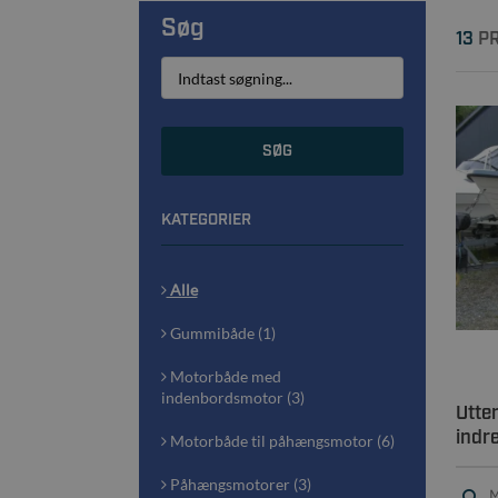
Søg
13
PR
SØG
KATEGORIER
Alle
Gummibåde (1)
Motorbåde med
indenbordsmotor (3)
Utte
indre
Motorbåde til påhængsmotor (6)
Påhængsmotorer (3)
M