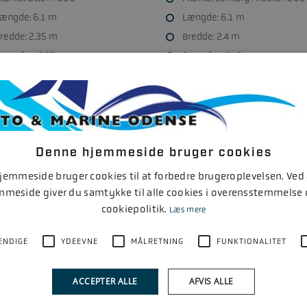
ængde: 6.1 m
Længde: 6.1 m
redde: 2.35 m
Bredde: 2.4 m
øsat år: 1995
Søsat år: 1979
otorfabrikat: Yamaha
Motorfabrikat: 0
otor årgang: 2006
Denne hjemmeside bruger cookies
emmeside bruger cookies til at forbedre brugeroplevelsen. Ved
mmeside giver du samtykke til alle cookies i overensstemmelse
cookiepolitik.
Læs mere
ENDIGE
YDEEVNE
MÅLRETNING
FUNKTIONALITET
KAMPAG
99.800
75.
ACCEPTER ALLE
AFVIS ALLE
Kr.
Kr.