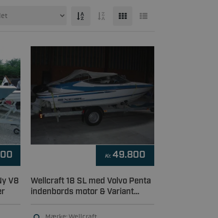
800
49.800
Kr.
Ny V8
Wellcraft 18 SL med Volvo Penta
er
indenbords motor & Variant
1500 kg trailer
Mærke: Wellcraft