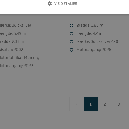
VIS DETALJER
ksilver 500 kabinebåd m
Quicksilver Alu Rib Sport HD 420
ury F80 hk sejlet 16 timer
m Mercury F40 hk NYT
g. trailer
ærke: Quicksilver
Bredde: 1.65 m
ængde: 5.49 m
Længde: 4.2 m
redde: 2.33 m
Mærke: Quicksilver 420
øsat år: 2002
Motorårgang: 2026
otorfabrikat: Mercury
otor årgang: 2022
1
2
3