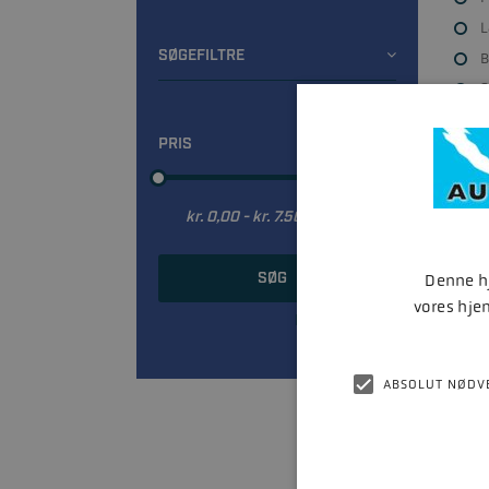
L
SØGEFILTRE
B
S
M
PRIS
M
SØG
Denne hj
vores hje
Nulstil søgning
ABSOLUT NØDV