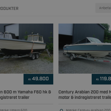
ODUKTER
49.800
119.
Kr.
Kr.
rn 600 m Yamaha F60 hk &
Century Arabian 200 med 
gistreret trailer
motor & indregistreret trail
ærke: Uttern 600
Mærke: Century Arabian 200